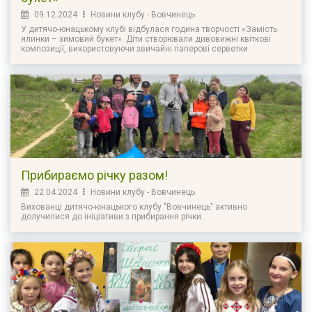
09.12.2024
Новини клубу - Вовчинець
У дитячо-юнацькому клубі відбулася година творчості «Замість
ялинки – зимовий букет». Діти створювали дивовижні квіткові
композиції, використовуючи звичайні паперові серветки.
Прибираємо річку разом!
22.04.2024
Новини клубу - Вовчинець
Вихованці дитячо-юнацького клубу "Вовчинець" активно
долучилися до ініціативи з прибирання річки.