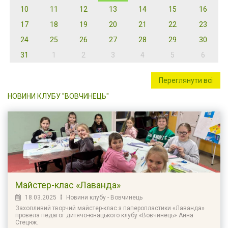
10
11
12
13
14
15
16
17
18
19
20
21
22
23
24
25
26
27
28
29
30
31
1
2
3
4
5
6
Переглянути всі
НОВИНИ КЛУБУ "ВОВЧИНЕЦЬ"
Майстер-клас «Лаванда»
18.03.2025
Новини клубу - Вовчинець
Захопливий творчий майстер-клас з паперопластики «Лаванда»
провела педагог дитячо-юнацького клубу «Вовчинець» Анна
Стецюк.