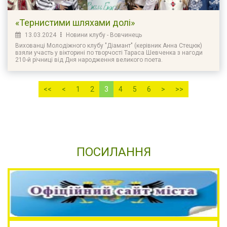
«Тернистими шляхами долі»
13.03.2024
Новини клубу - Вовчинець
Вихованці Молодіжного клубу "Діамант" (керівник Анна Стецюк)
взяли участь у вікторині по творчості Тараса Шевченка з нагоди
210-й річниці від Дня народження великого поета.
<<
<
1
2
3
4
5
6
>
>>
ПОСИЛАННЯ