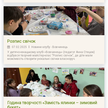
Розпис свічок
07.02.2025
Новини клубу - Вовчинець
У дитячо-юнацькому клубі «Вовчинець» (педагог Анна Стецюк)
відбувся творчий майстер-клас "Розпис свічок", де діти мали
можливість створити унікальні свічки власноруч.
Година творчості «Замість ялинки – зимовий
букет»